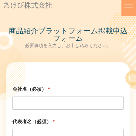
あけび株式会社
内
容
を
ス
商品紹介プラットフォーム掲載申込
キ
フォーム
ッ
必要事項を入力し、お申し込みください。
プ
会社名（必須）
*
代表者名（必須）
*