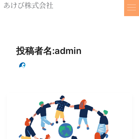
あけび株式会社
内
容
を
ス
キ
ッ
プ
投稿者名:admin